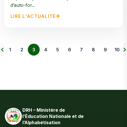
d’auto-for...
LIRE L'ACTUALITÉ
1
2
3
4
5
6
7
8
9
10
DRH – Ministère de
l’Éducation Nationale et de
l’Alphabétisation