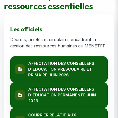
r
e
s
s
o
u
r
c
e
s
e
s
s
e
n
t
i
e
l
l
e
s
Les officiels
Décrets, arrêtés et circulaires encadrant la
gestion des ressources humaines du MENETFP.
AFFECTATION DES CONSEILLERS
D'EDUCATION PRESCOLAIRE ET
PRIMAIRE JUIN 2026
AFFECTATION DES CONSEILLERS
D'EDUCATION PERMANENTE JUIN
2026
COURRIER RELATIF AUX