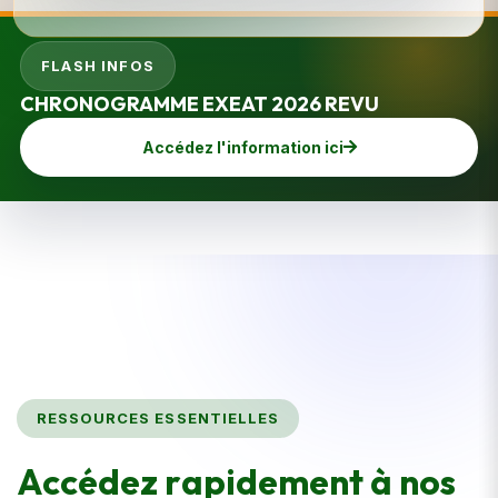
FLASH INFOS
CHRONOGRAMME EXEAT 2026 REVU
Accédez l'information ici
RESSOURCES ESSENTIELLES
A
c
c
é
d
e
z
r
a
p
i
d
e
m
e
n
t
à
n
o
s