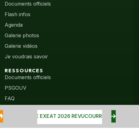
Documents officiels
Flash infos
Agenda
Galerie photos
Galerie vidéos
Je voudrais savoir
RESSOURCES
Documents officiels
PSGOUV
FAQ
RONOGRAMME EXEAT 2026 REVU
COURRIER LANCEMENT
©
2026
DRH – Ministère de l’Éducation Nationale et de
l’Alphabétisation. Tous droits réservés.