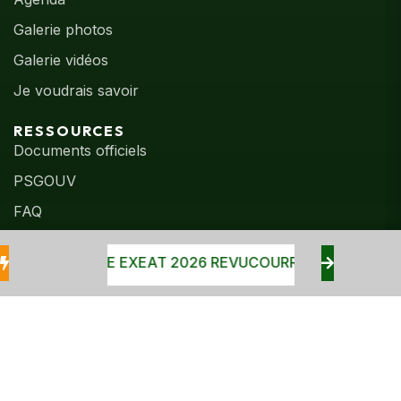
Galerie photos
Galerie vidéos
Je voudrais savoir
RESSOURCES
Documents officiels
PSGOUV
FAQ
HRONOGRAMME EXEAT 2026 REVU
COURRIER LANCEMEN
©
2026
DRH – Ministère de l’Éducation Nationale et de
l’Alphabétisation. Tous droits réservés.